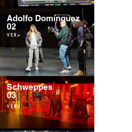
Adolfo Domínguez
02
V E R >
Schweppes
03
V E R >