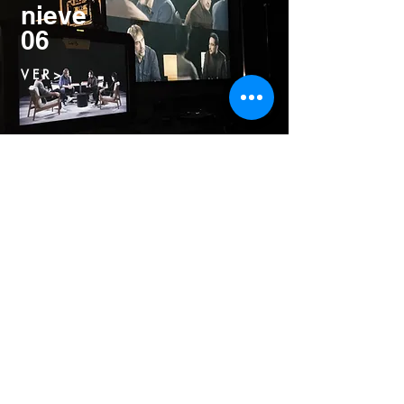
nieve
06
V E R >