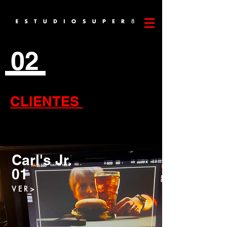
02
CLIENTES
Carl's Jr.
01
V E R >