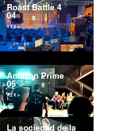
Roast Battle 4
04
V E R >
Amazon Prime
05
V E R >
La sociedad de la